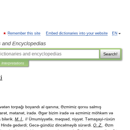
Remember this site
Embed dictionaries into your website
EN
s and Encyclopedias
Search!
Interpretations
i
vətən
torpağı
boyandı
al
qanına
;
Əzmimiz
qorxu
salmış
arət
,
mətanət
,
iradə
.
Əgər
bizim
iradə
və
əzmimiz
möhkəm
və
a
bilərik
.
M
.
İ
.
. //
Ümumiyyətlə
,
məqsəd
,
niyyət
.
Təmaşayi
-
rüxün
Hində
gedərdi
;
Gecə
-
gündüz
dincəlməyib
sürərdi
.
Q
.
Z
.
.
Əzm