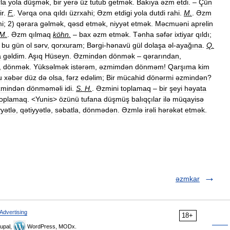
la
yola
düşmək
,
bir
yerə
üz
tutub
getmək
.
Bakıya
əzm
etdi
. –
Çün
ir
.
F
.
.
Vərqa
ona
qıldı
üzrxahi
;
Əzm
etdigi
yola
dutdi
rahi
.
M
.
.
Əzm
i
;
2
)
qərara
gəlmək
,
qəsd
etmək
,
niyyət
etmək
.
Məcmuəni
aprelin
M
.
.
Əzm
qılmaq
köhn
.
–
bax
əzm
etmək
.
Tənha
səfər
ixtiyar
qıldı
;
bu
gün
ol
sərv
,
qorxuram
;
Bərgi
-
hənavü
gül
dolaşa
əl
-
ayağına
.
Q
.
a
gəldim
.
Aşıq
Hüseyn
.
Əzmindən
dönmək
–
qərarından
,
,
dönmək
.
Yüksəlmək
istərəm
,
əzmimdən
dönməm
!
Qarşıma
kim
u
xəbər
düz
də
olsa
,
fərz
edəlim
;
Bir
mücahid
dönərmi
əzmindən
?
zmindən
dönməməli
idi
.
S
.
H
.
.
Əzmini
toplamaq
–
bir
şeyi
həyata
toplamaq
. <
Yunis
>
özünü
tufana
düşmüş
balıqçılar
ilə
müqayisə
yyətlə
,
qətiyyətlə
,
səbatla
,
dönmədən
.
Əzmlə
irəli
hərəkət
etmək
.
əzmkar
Advertising
18+
upal,
WordPress, MODx.