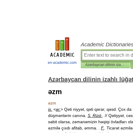
Academic Dictionarie
en-academic.com
Azərbaycan dilinin izahlı lüğəti
Azərbaycan dilinin izahlı lüğət
əzm
əzm
is
.
<
ər
.
>
Qəti
niyyət
,
qəti
qərar
,
qəsd
.
Çox
da
düşmənlərin
canına
.
S
.
Rüst
.
. //
Qətiyyət
,
cəs
sabit
olarsa
,
zəmanəmizin
həqiqi
övladları
ol
əzmilə
çıxdı
afitab
,
əmma
. .
F
.
.
Ticarət
əzmilə