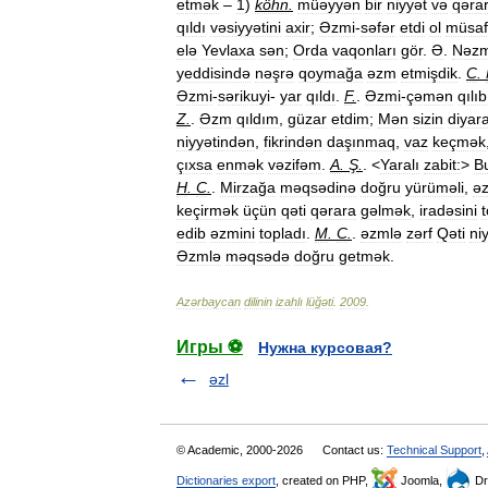
etmək
–
1
)
köhn
.
müəyyən
bir
niyyət
və
qərar
qıldı
vəsiyyətini
axir
;
Əzmi
-
səfər
etdi
ol
müsaf
elə
Yevlaxa
sən
;
Orda
vaqonları
gör
.
Ə
.
Nəzm
yeddisində
nəşrə
qoymağa
əzm
etmişdik
.
C
.
Əzmi
-
sərikuyi
-
yar
qıldı
.
F
.
.
Əzmi
-
çəmən
qılıb
Z
.
.
Əzm
qıldım
,
güzar
etdim
;
Mən
sizin
diyar
niyyətindən
,
fikrindən
daşınmaq
,
vaz
keçmək
çıxsa
enmək
vəzifəm
.
A
.
Ş
.
. <
Yaralı
zabit:
>
B
H
.
C
.
.
Mirzağa
məqsədinə
doğru
yürüməli
,
ə
keçirmək
üçün
qəti
qərara
gəlmək
,
iradəsini
edib
əzmini
topladı
.
M
.
C
.
.
əzmlə
zərf
Qəti
ni
Əzmlə
məqsədə
doğru
getmək
.
Azərbaycan
dilinin
izahlı
lüğəti
.
2009
.
Игры ⚽
Нужна курсовая?
əzl
© Academic, 2000-2026
Contact us:
Technical Support
,
Dictionaries export
, created on PHP,
Joomla,
Dr